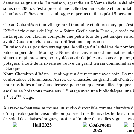
demeure seigneuriale. La maison, agrandie au XVème s
iècle, a été r
soins dès 2005. C’est à présent une belle demeure solide et confortabl
chambres d’hôtes dont 1 studio/gite et per accueil jusqu'à 15 personne
Cuxac-Cabardès est un village rural tranquille et pittoresque, qui s’es
ème
IX
siècle autour
de l’église
« Sainte Cécile sur la Dure », classé
historique. Son clocher comporte
une petite tour de
guet unique en so
avait à Cuxac un château aux fortifications imposantes.
En raison de sa position stratégique, le village fut le théâtre de nombr
Situé au pied de la Montagne Noire, il est environné d’une nature int
sinueux
et pittoresques, pour y découvrir de jolies maisons en pierr
potagers; à côté
de la rivière se trouve un grand terrain communal avec
pétanque.
Notre Chambres d’hôtes + studio/gite a été restaurée avec soin. La ma
confortables
et lumineuse. Au rez-de-chaussée, un grand hall d’entrée 
pour nos hôtes mène
à une terrasse panoramique ensoleillée équipée d
er
escalier en bois vous mène aux
1
étage avec une bibliothèque, une k
er
ème
1
et 2
étage.
Au r
ez-de-chaussée
se trouve un studio disponible comme
chambre d
d’un paisible jardin ensoleillé où poussent des fleurs, des herbes aroma
de
soleil des chaises-longues, profité à l’ombre de vieilles vignes, ave