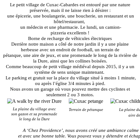
Le petit village de Cuxac-Cabardes est entouré par une nature
préservée, mais il ne laisse rien à désirer :
une épicerie, une boulangerie, une boucherie, un restaurant et un
hôtel/restaurant,
un médecin et une pharmacie. Le lundi, un camion-
pizzeria excellents !
Borne de recharge de véhicules électriques
Derrière notre maison a côté de notre jardin il y a une plaine
herbeuse avec un endroit de football, un terrain de
pétanque,
une aire de jeux,
et une promenade le long de la rivière de
la Dure, ainsi que les collines boisées.
Comme beaucoup de petit village médiéval
depuis 2015,
il y a un
système de sens unique maintenant.
Le parking et gratuit sur la place du village situé à moins 1 minute,
ou après l’église 3/4 minutes
à
pied.
Nous avons un garage où vous pouvez mettre des cyclistes et
seulement 2 ou 3 motos.
La plaine du village avec
Terrain de pétanque
La plaine d
son gazon et sa promenade
aire
de
le long de la Dure
A ‘Chez Providence’
,
nous
avons créé une ambiance calme
et avec une bonne table.
Vous pouvez vous y détendre et échap